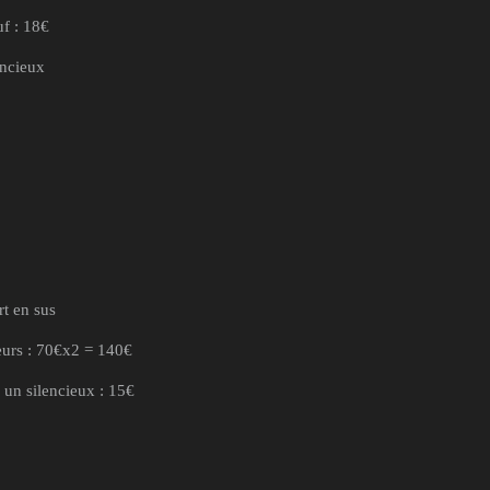
uf : 18€
encieux
rt en sus
eurs : 70€x2 = 140€
 un silencieux : 15€