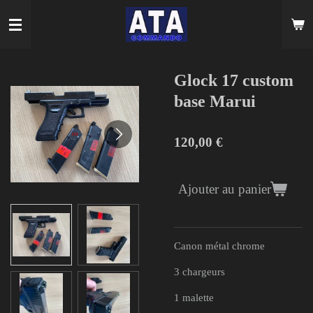
Passer
au
contenu
principal
Glock 17 custom
base Marui
120,00 €
Ajouter au panier
Canon métal chrome
3 chargeurs
1 malette