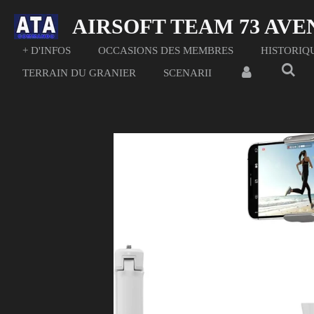
Passer
AIRSOFT TEAM 73 AV
au
contenu
+ D'INFOS
OCCASIONS DES MEMBRES
HISTORIQ
principal
TERRAIN DU GRANIER
SCENARII