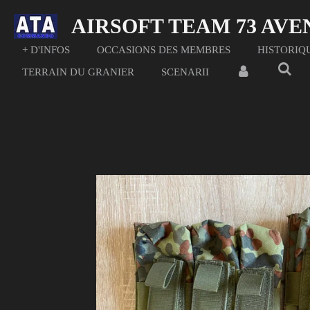
Passer
AIRSOFT TEAM 73 AV
au
contenu
+ D'INFOS
OCCASIONS DES MEMBRES
HISTORIQ
principal
TERRAIN DU GRANIER
SCENARII